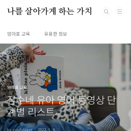
본문 바로가기
나를 살아가게 하는 가치
엄마표 교육
유용한 정보
엄마표 교육
잠수네 유아 영어 동영상 단
계별 리스트
by valufuldays
2022. 5. 4.