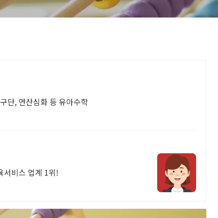
구구단, 연산심화 등 유아수학
육서비스 업계 1위!