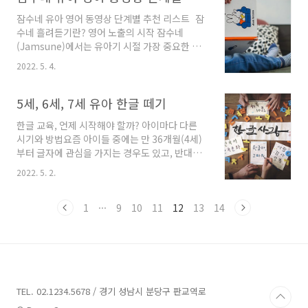
인 사이트에서 우선 모집과 일반모집으로 나뉘어
잠수네 유아 영어 동영상 단계별 추천 리스트 잠
희망순으로 추첨하여 선발된다. 일반 유치원은
수네 흘려듣기란? 영어 노출의 시작 잠수네
단설, 병설 모두를 포함하며 국립과 사립으로 나
(Jamsune)에서는 유아기 시절 가장 중요한 영
뉜다. 유치원은 교육부 관할의 교육기관 소속이
어 학습 방법으로 흘려듣기(Exposure
기 때문에 나라에서 관리하며 정기적으로 감시되
2022. 5. 4.
Listening)를 강조한다. 흘려듣기란 영어 영상
며 운영된다. 또한 우리나라 유치원은 유치원 정
을 한글 또는 영어 자막 없이 그대로 듣고 시청하
교사 자격증을 가진 사람만 선생님의 자격이 주
는 방식이다. 이 방법은 언어 습득이 활발한 어린
5세, 6세, 7세 유아 한글 떼기
어지며 아이들을 가르칠 수 있다. 영어유치원은
아이들에게 자연스럽게 영어 환경을 제공하는 효
우리나라에서는 ..
한글 교육, 언제 시작해야 할까? 아이마다 다른
과적인 학습법으로 알려져 있다. 그러나 이미 영
시기와 방법요즘 아이들 중에는 만 36개월(4세)
상 콘텐츠에 익숙한 아이들은 영어 영상만을 보
부터 글자에 관심을 가지는 경우도 있고, 반대로
도록 유도하는 과정에서 거부 반응을 보일 수 있
7세가 되어도 한글에 큰 관심이 없는 아이들도 있
다. 이런 경우, 한글 영상 시청을 제한하고 영어
2022. 5. 2.
어요.자연스럽게 한글을 깨우치는 아이도 있지
영상만 노출하는 방식으로 점진적으로 적응시켜
만, 아무리 가르쳐도 진도가 나가지 않는 경우도
야 한다. 초기에는 아이가 거부감을 보일 수 있지
있지요.이럴 때 부모는 불안하고 속상해질 수 있
1
···
9
10
11
12
13
14
만, 일정 기간이 지나면 자연스럽게 영어 소리에
어요. 특히 엄마표로 한글 교육을 진행하다가 아
익숙해지므..
이와 갈등이 생기면 결국 외부 기관의 도움을 받
게 되기도 합니다.하지만 꼭 기억하세요. 학습은
아이의 발달 상태와 관심도에 따라 큰 차이가 있
기 때문에, 시기가 맞으면 오히려 더 수월하게 배
울 수 있어요.한글에 관심 없는 아이, 괜찮을까
TEL. 02.1234.5678 / 경기 성남시 분당구 판교역로
요?문자에 민감한 아이들은 크게 노력하지 않아