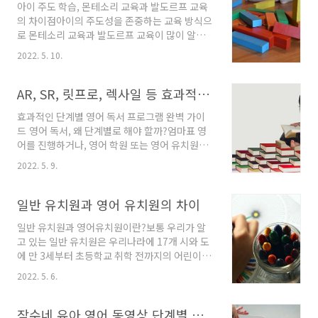
아이 주도 학습, 몬테소리 교육과 발도르프 교육
영하는 유치원은 국립, 공립, 사립으로 나뉘게 되
의 차이점아이의 주도성을 존중하는 교육 방식으
고, 그 안에서 유치원이 가지고 있는 교육 방향을
로 몬테소리 교육과 발도르프 교육이 많이 알려
보고 결정하게 된다. 영어 유치원으로 결정했다
져 있습니다. 두 교육법은 아이의 성장과 발달 단
면 그 유치원의 교육 방식에 따라 놀이식과 학습
2022. 5. 10.
계를 고려하여 학습 환경을 조성하며, 창의적 사
식, 절충식으로 구분되고 내 아이와 맞는 곳으로
고와 독립성을 강조하는 점에서 공통점을 갖고
결정하게 된다. 일반 유치원은 보통 하반기인 10
있습니다. 하지만 교육 철학과 접근 방식에서 차
AR, SR, 릿프로, 렉사일 등 효과적인 영어 독서 프로그램
월부터 접수를 시작하고 10월~11월 사이 유치원
이가 있습니다.몬테소리 교육: 아이의 자율성을
기관별..
효과적인 단계별 영어 독서 프로그램 완벽 가이
키우는 학습법몬테소리 교육은 이탈리아의 의사
드 영어 독서, 왜 단계별로 해야 할까?엄마표 영
이자 교육학자 마리아 몬테소리가 개발한 교육
어를 진행하거나, 영어 학원 또는 영어 유치원을
방법으로, 아이의 성장 발달 단계에 맞춰 자연스
다녀본 경험이 있다면 한 번쯤 AR(Accelerated
럽게 학습하도록 돕는 것이 핵심입니다.몬테소리
2022. 5. 9.
Reader), SR(Star Reading) 같은 용어를 들어
교육의 핵심 원칙준비된 환경아이들이 스스로 탐
봤을 것이다. 하지만 정확한 개념이 헷갈리고 어
색하고 학습할 수 있도록 정돈된 공간을 제공.자
렵게 느껴질 수 있다. 이번 글에서는 많은 영어 유
일반 유치원과 영어 유치원의 차이
유롭게 재료를 선택하여 실험하고 배우는 기회를
치원과 영어 학원에서 활용하는 영어 독서 프로
가짐.자기 주도적 학습교사..
일반 유치원과 영어유치원이란?보통 우리가 알
그램과 학습 프로그램을 체계적으로 정리해 보았
고 있는 일반 유치원은 우리나라에 17개 시와 도
다.영어책도 단계별로 읽어야 하는 이유아이들이
에 만 3세부터 초등학교 취학 전까지의 어린이들
한글책을 읽어나가는 과정과 마찬가지로, 영어책
이 다니는 공교육 기관을 말한다. 공교육의 첫 시
도 체계적으로 단계별로 읽어나가는 것이 중요하
2022. 5. 6.
작이며, 유치원에 입학하게 되면 누리과정이라는
다. 특히 영어는 모국어가 아니기 때문에 기초부
유치원 정규 교육과정을 받게 된다. 만 3세(5세)
터 탄탄하게 쌓아 올리며 차근차근 난이도를 높
가 되면 입학 자격이 되며 '처음 학교로'라는 온라
잠수네 유아 영어 동영상 단계별 리스트
여가야 한다.단계별 영어 독서가 중요한..