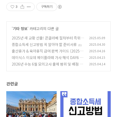
3
구독하기
'
기타 정보
' 카테고리의 다른 글
2025년 새 교황 선출! 콘클라베 절차부터 즉위식
2025.05.09
까지 한눈에 정리
종합소득세 신고방법 꼭 알아야 할 준비서류
2025.04.30
(0)
(1)
출산휴가 & 육아휴직 급여 완벽 가이드 (2025년
2025.04.16
최신 정리)
데이식스 이오데 메이플라떼 가사 해석 DAY6 (E
2025.04.15
(0)
VEN OF DAY) MAPLELATTE
2026년 수능 6월 모의고사 출제 범위 및 배점 일
2025.04.14
(0)
정 안내
(1)
관련글