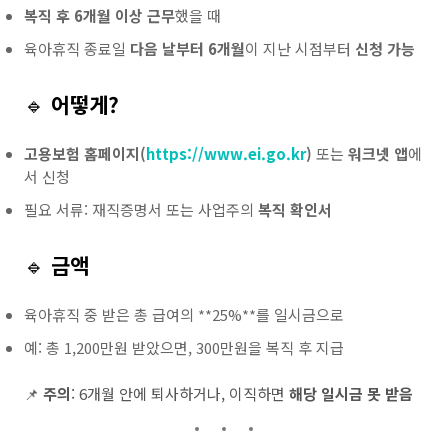
복직 후 6개월 이상 근무
했을 때
육아휴직 종료일
다음 날부터 6개월
이 지난 시점부터
신청 가능
🔹
어떻게?
고용보험 홈페이지(
https://www.ei.go.kr
)
또는
워크넷 앱
에
서 신청
필요 서류: 재직증명서 또는 사업주의
복직 확인서
🔹
금액
육아휴직 중 받은 총 급여의 **25%**를 일시금으로
예: 총 1,200만원 받았으면, 300만원을 복직 후 지급
📌
주의
: 6개월 안에 퇴사하거나, 이직하면
해당 일시금 못 받음