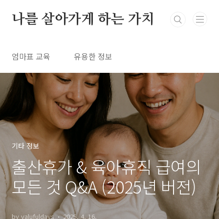
본문 바로가기
나를 살아가게 하는 가치
엄마표 교육
유용한 정보
기타 정보
출산휴가 & 육아휴직 급여의
모든 것 Q&A (2025년 버전)
by valufuldays
2025. 4. 16.