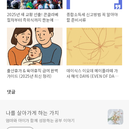
2025년 새 교황 선출! 콘클라베
종합소득세 신고방법 꼭 알아야
절차부터 즉위식까지 한눈에 정
할 준비서류
리
출산휴가 & 육아휴직 급여 완벽
데이식스 이오데 메이플라떼 가
가이드 (2025년 최신 정리)
사 해석 DAY6 (EVEN OF DAY)
MAPLELATTE
댓글
나를 살아가게 하는 가치
엄마와 아이가 함께 성장하는 공부 이야기