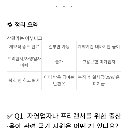
🔁 정리 요약
상황가능 여부비고
계약직 중도 만료
일부만 가능
계약기간 내까지만 급여
프리랜서/자영업자
불가
고용보험 미가입자
아빠
이미 받은 급여는
복직 후 일시금(25%)은
복직 안 하고 퇴사
반환 X
미지급
✅ Q1. 자영업자나 프리랜서를 위한 출산
·육아 관련 국가 지원은 어떤 게 있나요?