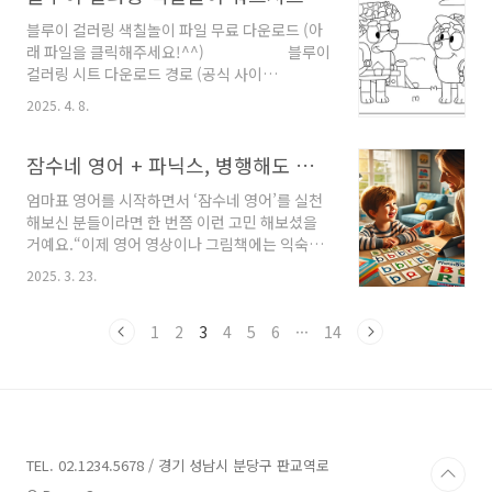
블루이 컬러링 색칠놀이 파일 무료 다운로드 (아
래 파일을 클릭해주세요!^^) 블루이
컬러링 시트 다운로드 경로 (공식 사이
트)https://www.bluey.tv/make/bluey-
2025. 4. 8.
friends-colouring-sheets/ Bluey friends
colouring sheets - Bluey Official
WebsiteCrayons at the ready! Add some
잠수네 영어 + 파닉스, 병행해도 될까?
colour to these new colouring sheets
엄마표 영어를 시작하면서 ‘잠수네 영어’를 실천
featuring Bluey playing with her
해보신 분들이라면 한 번쯤 이런 고민 해보셨을
friends.www.bluey.tv
거예요.“이제 영어 영상이나 그림책에는 익숙한
데, 파닉스는 언제부터 시작해야 하지?”또는“파
2025. 3. 23.
닉스 시작하면 잠수네 영어 흐름이 깨지는 거 아
닐까?”이 글에서는 잠수네 영어와 파닉스 학습을
병행할 수 있는 시기와 방법, 그리고 리딩북과의
1
2
3
4
5
6
···
14
연결법까지, 저희 집 실천 예시와 함께 나눠드릴
게요. 너무 어렵게 생각하지 않아도 괜찮아요. 자
연스럽게 이어갈 수 있어요!잠수네 영어와 파닉
스, 방향이 다를까?잠수네 영어: 듣기와 읽기 중
심의 ‘자연스러운 노출’ 방식. 말과 글은 천천히
따라오는 흐름을 믿고 기다리는 교육법.파닉스
TEL. 02.1234.5678 / 경기 성남시 분당구 판교역로
(Phonics): 알파벳 소리와 철자 규칙을 익혀 단