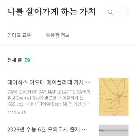
본문 바로가기
나를 살아가게 하는 가치
엄마표 교육
유용한 정보
전체 글
79
데이식스 이오데 메이플라떼 가사 해석 DAY6 (EVEN OF DAY) MAPLELATTE
DAY6 (EVEN OF DAY)MAPLELATTE DAY6의
유닛 Even of Day가 발표한 '메이플라떼'는
KBS Joy 드라마 '디어엠(Dear.M)'의 메인 테마
곡으로, 봄의 따뜻한 감성과 설레는 고백의 순간
2025. 4. 15.
을 담은 곡입니다. 이 곡은 사랑에 빠지는 순간의
감정을 부드러운 멜로디와 어쿠스틱 사운드로 표
현하며, 봄의 분위기와 잘 어울리는 사랑 노래로
2026년 수능 6월 모의고사 출제 범위 및 배점 일정 안내
평가받고 있습니다. 🌸English