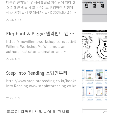
대통령 선거일이 임시공휴일로 지정됨에 따라 ２
Translation"Maple Latte" by DAY6 (Even
０２５년 ６월 ４일（수）로 변경하여 시행예
of Day)​In the gentle warmth of
정 ✅ 시험 일시 및 대상가. 일시: 2025.6.4.(수),
spring,Your smile melts like maple
08:40~17:45 ※2025년 4월 8일(화) 국무회의
syrup.A sip of this sweet latte,And my
2025. 4. 14.
에서 대통령 선거일(임시 공휴일 지정)을 기존
heart races anew.​Your eyes,..
2026학년도 수능 6월 모의평가 시험 시행일인
2025년 6월 3일(화)로 결정함에 따라, 모의평가
Elephant & Piggie 앨리펀트 앤 피기 워크지 독후활동 무료 다운로드
의 안정적이고 원활한 진행을 위하여 시험 일자
https://mowillemsworkshop.com/activities Mo
를 2025년 6월 4일(수)로 변경하여 시행함. 나.
Willems WorkshopMo Willems is an
대상: 고등학교 3학년 재학생과 졸업생 또는 이와
author, illustrator, animator, and
동등한 자격이 있는 자 중에서 응시를 원하는 자
playwright. He was the inaugural
(2025년도 제1회 검정고시 접수자 포함) ※시험
2025. 4. 9.
Kennedy Center Education Artist-in-
편의제공대상자는 중증 시각장애, 경증 시각장애
Residence (2019-2022), and he continues
(71%, 118%, 200%, 350%), 뇌병변 등 운동
to collaborate in creating fun new stuff
Step Into Reading 스텝인투리딩 워크지 독후활동 무료 다운로드
장애, 중..
involving classical music, opera, comedy
http://www.stepintoreading.co.kr/book/activities.asp Step
concerts, dancmowillemsworkshop.com
Into Reading www.stepintoreading.co.kr
2025. 4. 9.
블루이 컬러링 색칠놀이 워크시트