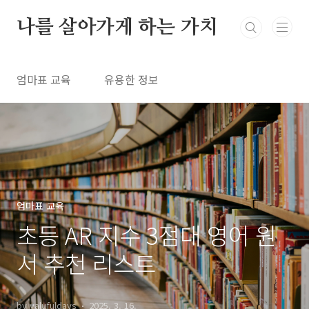
본문 바로가기
나를 살아가게 하는 가치
엄마표 교육
유용한 정보
엄마표 교육
초등 AR 지수 3점대 영어 원
서 추천 리스트
by valufuldays
2025. 3. 16.