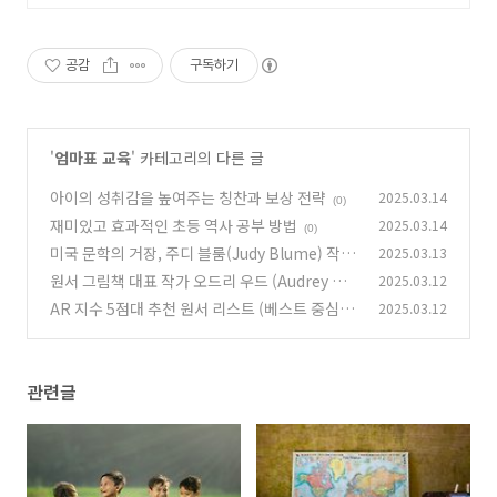
공감
구독하기
'
엄마표 교육
' 카테고리의 다른 글
아이의 성취감을 높여주는 칭찬과 보상 전략
2025.03.14
(0)
재미있고 효과적인 초등 역사 공부 방법
2025.03.14
(0)
미국 문학의 거장, 주디 블룸(Judy Blume) 작가
2025.03.13
및 책 소개
원서 그림책 대표 작가 오드리 우드 (Audrey Wo
2025.03.12
(0)
od) 추천 원서 리스트
AR 지수 5점대 추천 원서 리스트 (베스트 중심)
2025.03.12
(0)
(0)
관련글