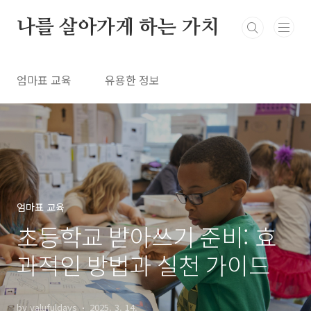
본문 바로가기
나를 살아가게 하는 가치
엄마표 교육
유용한 정보
엄마표 교육
초등학교 받아쓰기 준비: 효
과적인 방법과 실천 가이드
by valufuldays
2025. 3. 14.