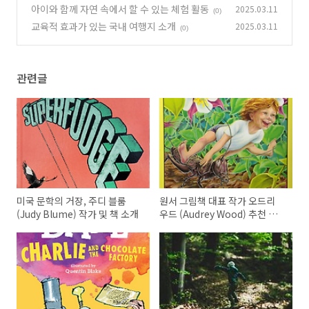
아이와 함께 자연 속에서 할 수 있는 체험 활동
2025.03.11
(0)
(0)
교육적 효과가 있는 국내 여행지 소개
2025.03.11
(0)
관련글
미국 문학의 거장, 주디 블룸
원서 그림책 대표 작가 오드리
(Judy Blume) 작가 및 책 소개
우드 (Audrey Wood) 추천 원
서 리스트