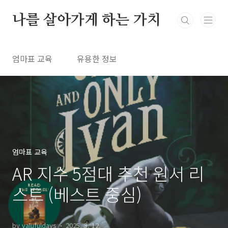
본문 바로가기
나를 살아가게 하는 가치
엄마표 교육
유용한 정보
엄마표 교육
AR 지수 5점대 추천 원서 리
스트 (베스트 중심)
by valufuldays
2025. 3. 12.