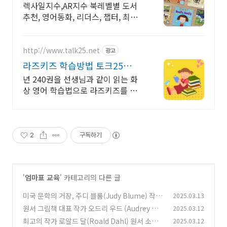
렉사일지수,AR지수 북레벨별 도서
추천, 영어동화, 리더스, 챕터, 최저
가 보상
http://www.talk25.net
광고
라즈키즈 학습방법 토크25
2006년부터 받아온 신뢰
년 240권을 선생님과 같이 읽는 화
상 영어 학습법으로 라즈키즈를 마
스터 하세요. 영어교육을 제대로 배
운 선생님들이 가르칩니다.
2
구독하기
'
엄마표 교육
' 카테고리의 다른 글
미국 문학의 거장, 주디 블룸(Judy Blume) 작가
2025.03.13
및 책 소개
원서 그림책 대표 작가 오드리 우드 (Audrey Wo
2025.03.12
(0)
od) 추천 원서 리스트
최고의 작가 로알드 달(Roald Dahl) 원서 소개
2025.03.12
(0)